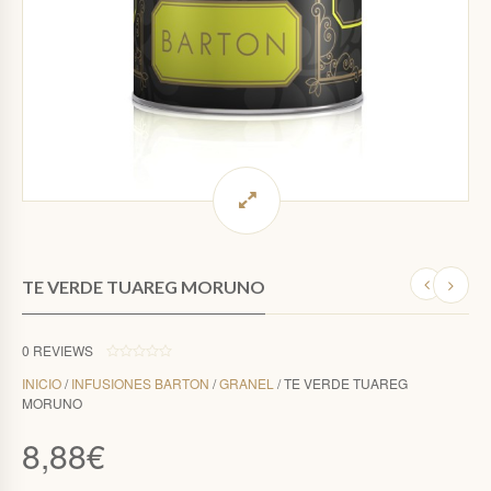
TE VERDE TUAREG MORUNO
0
REVIEWS
0
INICIO
/
INFUSIONES BARTON
/
GRANEL
/ TE VERDE TUAREG
O
U
MORUNO
T
O
F
8,88
€
5