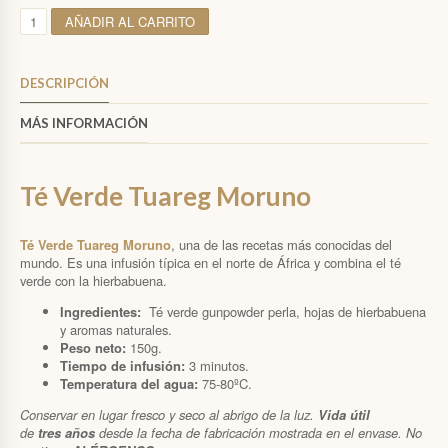
C
AÑADIR AL CARRITO
A
N
T
DESCRIPCIÓN
I
D
MÁS INFORMACIÓN
A
D
Té Verde Tuareg Moruno
Té Verde Tuareg Moruno
, una de las recetas más conocidas del
mundo. Es una infusión típica en el norte de África y combina el té
verde con la hierbabuena.
Ingredientes:
Té verde gunpowder perla, hojas de hierbabuena
y aromas naturales.
Peso neto:
150g.
Tiempo de infusión:
3 minutos.
Temperatura del agua:
75-80ºC.
Conservar en lugar fresco y seco al abrigo de la luz.
Vida útil
de
tres años
desde
la fecha de fabricación mostrada en el envase. No